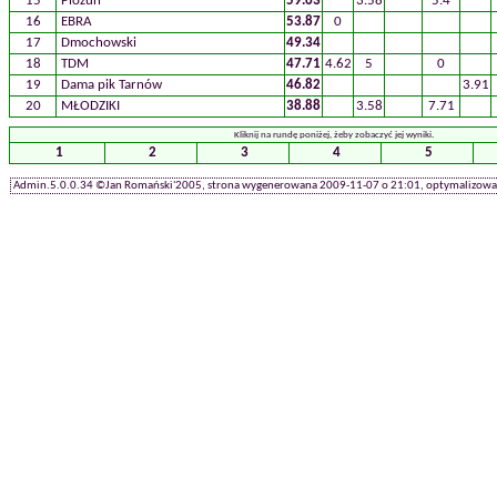
15
Piozun
59.63
3.58
5.4
16
EBRA
53.87
0
17
Dmochowski
49.34
18
TDM
47.71
4.62
5
0
19
Dama pik Tarnów
46.82
3.91
20
MŁODZIKI
38.88
3.58
7.71
Kliknij na rundę poniżej, żeby zobaczyć jej wyniki.
1
2
3
4
5
Admin.5.0.0.34 ©Jan Romański'2005, strona wygenerowana 2009-11-07 o 21:01, optymalizowan