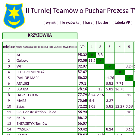
II Turniej Teamów o Puchar Prezesa
[
wyniki
] [
krzyżówka
] [
kary
] [
butler
] [
tabela VP
]
KRZYŻÓWKA
miejsce
VP
1
2
3
4
5
Kliknij na team żeby zobaczyć jego wyniki i zawodników.
1
ALF
98.32
×
8.8
2
Gajowy
93.08
11.2
×
3
WIT
92.07
×
8.24
4
ELEKTROMONTAŻ
87.47
×
5
"VAL DE MAR"
86.32
11.76
×
6
ATALSKI
79.1
5.82
7.71
7
BLAJDA
78.16
15
5.82
16.73
8
DARK LEGION
77.79
8.24
2.16
15
9
MARS
75.68
5.4
3.27
10
Zając
72.22
1.02
5.82
12.29
3.58
11
SPS Construkction Kielce
66.93
10
12
SKRA
66.12
13
ENERGETYK Tarnów
66.07
14
"YASIEK"
63.42
8.24
0.15