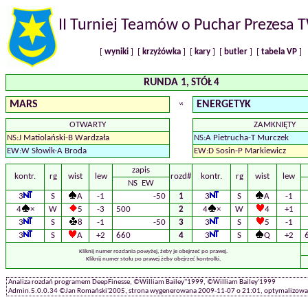
II Turniej Teamów o Puchar Prezesa
[
wyniki
] [
krzyżówka
] [
kary
] [
butler
] [
tabela VP
]
RUNDA 1
, STÓŁ 4
MARS
ENERGETYK
VS
OTWARTY
ZAMKNIĘTY
NS:J Matiolański-B Wardzała
NS:A Pietrucha-T Murczek
EW:W Słowik-A Broda
EW:D Sosin-P Markiewicz
zapis
kontr.
rg
wist
lew
rozd#
kontr.
rg
wist
lew
NS EW
3
S
A
-1
-50
1
3
S
A
-1
4
×
W
5
-3
500
2
4
×
W
4
+1
3
S
8
-1
-50
3
3
S
5
-1
3
S
A
+2
660
4
3
S
Q
+2
Kliknij numer rozdania powyżej, żeby je obejrzeć po prawej.
Kliknij numer stołu po prawej żeby obejrzeć kontrolki.
Analiza rozdań programem DeepFinesse, ©William Bailey''1999, ©William Bailey'1999
Admin.5.0.0.34 ©Jan Romański'2005, strona wygenerowana 2009-11-07 o 21:01, optymalizowan