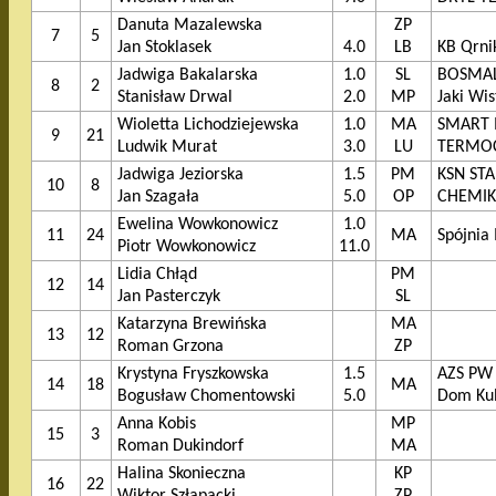
Danuta Mazalewska
ZP
7
5
Jan Stoklasek
4.0
LB
KB Qrn
Jadwiga Bakalarska
1.0
SL
BOSMAL 
8
2
Stanisław Drwal
2.0
MP
Jaki Wi
Wioletta Lichodziejewska
1.0
MA
SMART I
9
21
Ludwik Murat
3.0
LU
TERMOC
Jadwiga Jeziorska
1.5
PM
KSN STA
10
8
Jan Szagała
5.0
OP
CHEMIK 
Ewelina Wowkonowicz
1.0
11
24
MA
Spójnia
Piotr Wowkonowicz
11.0
Lidia Chłąd
PM
12
14
Jan Pasterczyk
SL
Katarzyna Brewińska
MA
13
12
Roman Grzona
ZP
Krystyna Fryszkowska
1.5
AZS PW
14
18
MA
Bogusław Chomentowski
5.0
Dom Ku
Anna Kobis
MP
15
3
Roman Dukindorf
MA
Halina Skonieczna
KP
16
22
Wiktor Szłapacki
ZP