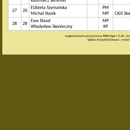
Kazimierz Seremet
Elżbieta Szymańska
PM
27
20
Michał Stasik
MP
CKiS Ska
Ewa Staud
MP
28
28
Władysław Skonieczny
KP
wygenerowano przy pomocy RRBridge 1.3.6b , zn
Sędzia: Krzysztof Ziewacz , e-mail