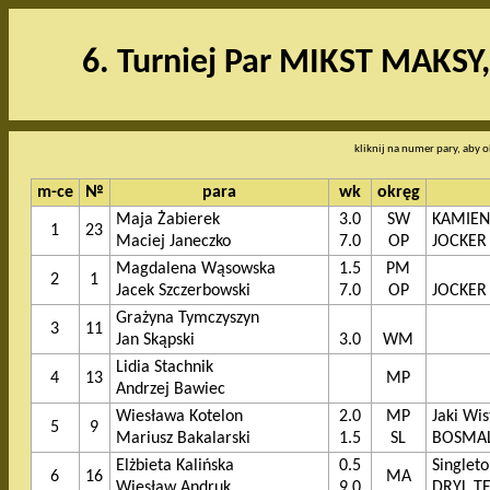
6. Turniej Par MIKST MAKSY,
kliknij na numer pary, aby o
m-ce
№
para
wk
okręg
Maja Żabierek
3.0
SW
KAMIE
1
23
Maciej Janeczko
7.0
OP
JOCKER
Magdalena Wąsowska
1.5
PM
2
1
Jacek Szczerbowski
7.0
OP
JOCKER
Grażyna Tymczyszyn
3
11
Jan Skąpski
3.0
WM
Lidia Stachnik
4
13
MP
Andrzej Bawiec
Wiesława Kotelon
2.0
MP
Jaki Wi
5
9
Mariusz Bakalarski
1.5
SL
BOSMAL 
Elżbieta Kalińska
0.5
Singlet
6
16
MA
Wiesław Andruk
9.0
DRYL T