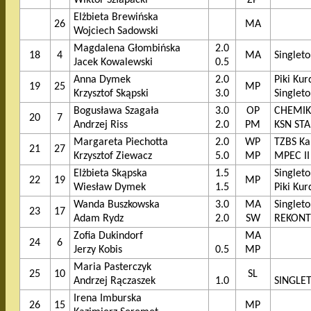
Elżbieta Brewińska
26
MA
Wojciech Sadowski
Magdalena Głombińska
2.0
18
4
MA
Singlet
Jacek Kowalewski
0.5
Anna Dymek
2.0
Piki Ku
19
25
MP
Krzysztof Skąpski
3.0
Singlet
Bogusława Szagała
3.0
OP
CHEMIK 
20
7
Andrzej Riss
2.0
PM
KSN STA
Margareta Piechotta
2.0
WP
TZBS Kal
21
27
Krzysztof Ziewacz
5.0
MP
MPEC II
Elżbieta Skąpska
1.5
Singlet
22
19
MP
Wiesław Dymek
1.5
Piki Ku
Wanda Buszkowska
3.0
MA
Singlet
23
17
Adam Rydz
2.0
SW
REKONT
Zofia Dukindorf
MA
24
6
Jerzy Kobis
0.5
MP
Maria Pasterczyk
25
10
SL
Andrzej Rączaszek
1.0
SINGLE
Irena Imburska
26
15
MP