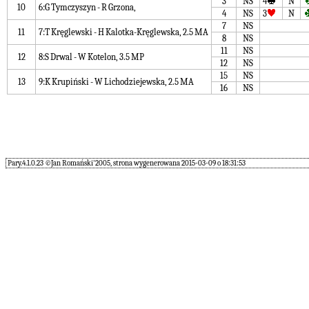
3
NS
4
N
10
6:G Tymczyszyn - R Grzona,
4
NS
3
N
7
NS
11
7:T Kręglewski - H Kalotka-Kręglewska, 2.5 MA
8
NS
11
NS
12
8:S Drwal - W Kotelon, 3.5 MP
12
NS
15
NS
13
9:K Krupiński - W Lichodziejewska, 2.5 MA
16
NS
Pary.4.1.0.23 ©Jan Romański'2005, strona wygenerowana 2015-03-09 o 18:31:53