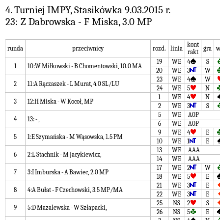
4. Turniej IMPY, Stasikówka 9.03.2015 r.
23: Z Dabrowska - F Miska, 3.0 MP
kont
runda
przeciwnicy
rozd.
linia
gra
w
rakt
19
WE
4
S
1
10:W Miłkowski - B Chomentowski, 10.0 MA
20
WE
3
W
23
WE
4
W
2
11:A Rączaszek - L Murat, 4.0 SL/LU
24
WE
5
N
1
WE
4
N
3
12:H Miska - W Kocoł, MP
2
WE
3
S
5
WE
A0P
4
13: - ,
6
WE
A0P
9
WE
4
E
5
1:E Szymańska - M Wąsowska, 1.5 PM
10
WE
1
E
13
WE
AAA
6
2:L Stachnik - M Jacykiewicz,
14
WE
AAA
17
WE
2
W
7
3:I Imburska - A Bawiec, 2.0 MP
18
WE
5
E
21
WE
3
E
8
4:A Bułat - F Czechowski, 3.5 MP/MA
22
WE
3
E
25
NS
2
S
9
5:D Mazalewska - W Szłapacki,
26
NS
5
E