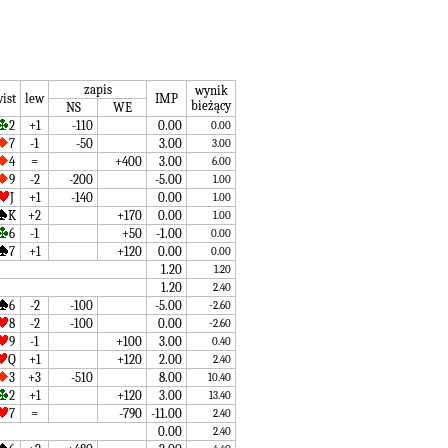
zapis
wynik
ist
lew
IMP
bieżący
NS
WE
2
+1
-110
0.00
0.00
7
-1
-50
3.00
3.00
4
=
+400
3.00
6.00
9
-2
-200
-5.00
1.00
J
+1
-140
0.00
1.00
K
+2
+170
0.00
1.00
6
-1
+50
-1.00
0.00
7
+1
+120
0.00
0.00
1.20
1.20
1.20
2.40
6
-2
-100
-5.00
-2.60
8
-2
-100
0.00
-2.60
9
-1
+100
3.00
0.40
Q
+1
+120
2.00
2.40
3
+3
-510
8.00
10.40
2
+1
+120
3.00
13.40
7
=
-790
-11.00
2.40
0.00
2.40