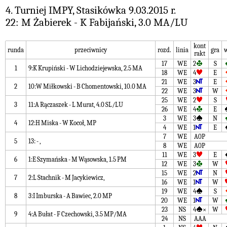
4. Turniej IMPY, Stasikówka 9.03.2015 r.
22: M Żabierek - K Fabijański, 3.0 MA/LU
kont
runda
przeciwnicy
rozd.
linia
gra
w
rakt
17
WE
2
S
1
9:K Krupiński - W Lichodziejewska, 2.5 MA
18
WE
4
E
21
WE
3
E
2
10:W Miłkowski - B Chomentowski, 10.0 MA
22
WE
3
W
25
WE
2
S
3
11:A Rączaszek - L Murat, 4.0 SL/LU
26
WE
4
E
3
WE
3
N
4
12:H Miska - W Kocoł, MP
4
WE
1
E
7
WE
A0P
5
13: - ,
8
WE
A0P
11
WE
3
E
6
1:E Szymańska - M Wąsowska, 1.5 PM
12
WE
3
W
15
WE
2
N
7
2:L Stachnik - M Jacykiewicz,
16
WE
1
W
19
WE
4
S
8
3:I Imburska - A Bawiec, 2.0 MP
20
WE
1
W
23
NS
4
×
W
9
4:A Bułat - F Czechowski, 3.5 MP/MA
24
NS
AAA