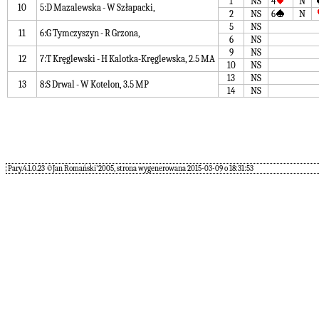
1
NS
4
N
10
5:D Mazalewska - W Szłapacki,
2
NS
6
N
5
NS
11
6:G Tymczyszyn - R Grzona,
6
NS
9
NS
12
7:T Kręglewski - H Kalotka-Kręglewska, 2.5 MA
10
NS
13
NS
13
8:S Drwal - W Kotelon, 3.5 MP
14
NS
Pary.4.1.0.23 ©Jan Romański'2005, strona wygenerowana 2015-03-09 o 18:31:53