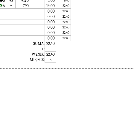
5
+2
+170
1.00
8.40
A
=
+790
14.00
22.40
0.00
22.40
0.00
22.40
0.00
22.40
0.00
22.40
0.00
22.40
0.00
22.40
SUMA:
22.40
±:
WYNIK:
22.40
MIEJSCE:
5