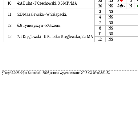
25
NS
2
S
10
4:A Bułat - F Czechowski, 3.5 MP/MA
26
NS
4
×
N
3
NS
11
5:D Mazalewska - W Szłapacki,
4
NS
7
NS
12
6:G Tymczyszyn - R Grzona,
8
NS
11
NS
13
7:T Kręglewski - H Kalotka-Kręglewska, 2.5 MA
12
NS
Pary.4.1.0.23 ©Jan Romański'2005, strona wygenerowana 2015-03-09 o 18:31:53