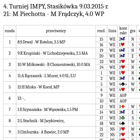
4. Turniej IMPY, Stasikówka 9.03.2015 r.
21: M Piechotta - M Frądczyk, 4.0 WP
kont
runda
przeciwnicy
rozd.
linia
gra
rakt
15
WE
2
N
1
8:S Drwal - W Kotelon, 3.5 MP
16
WE
1
S
19
WE
6
N
2
9:K Krupiński - W Lichodziejewska, 2.5 MA
20
WE
3
E
23
WE
3
W
3
10:W Miłkowski - B Chomentowski, 10.0 MA
24
WE
2
N
1
WE
5
N
4
11:A Rączaszek - L Murat, 4.0 SL/LU
2
WE
3
S
5
WE
4
×
W
5
12:H Miska - W Kocoł, MP
6
WE
4
W
9
WE
A0P
6
13: - ,
10
WE
A0P
13
WE
3
W
7
1:E Szymańska - M Wąsowska, 1.5 PM
14
WE
3
E
17
WE
3
S
8
2:L Stachnik - M Jacykiewicz,
18
WE
4
S
21
NS
3
W
9
3:I Imburska - A Bawiec, 2.0 MP
22
NS
2
N