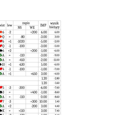
zapis
wynik
wist
lew
IMP
bieżący
NS
WE
6
-2
+200
6.00
6.00
Q
=
-80
-3.00
3.00
6
+1
-1020
-5.00
-2.00
Q
-1
-100
-3.00
-5.00
6
+2
+200
-1.00
-6.00
A
=
-110
-3.00
-9.00
A
=
-450
-2.00
-11.00
10
+1
-630
5.00
-6.00
4
-1
-100
-1.00
-7.00
A
+1
+650
3.00
-4.00
1.20
-2.80
1.20
-1.60
5
-3
-300
-6.00
-7.60
3
=
+400
-1.00
-8.60
A
=
-110
0.00
-8.60
7
-3
+300
10.00
1.40
A
+2
-200
3.00
4.40
K
=
+110
3.00
7.40