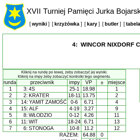
XVII Turniej Pamięci Jurka Bojars
[
wyniki
] [
krzyżówka
] [
kary
] [
butler
] [
tabel
4: WINCOR NIXDORF 
Kliknij na rundę po lewej, żeby zobaczyć jej wyniki.
Kliknij na impy żeby zobaczyć kontrolki tego segmentu.
runda
przeciwnik
impy
VP
±
miejsce
1
3:
4S
25-1
18.98
1
2
2:
KRATER
18-11
13.75
2
3
14:
YAMIT ZAMOŚĆ
0-6
6.71
4
4
15:
ALF
4-19
3.27
9
5
8:
WŁODZIO
0-12
4.26
11
6
11:
WIT
18-24
6.71
13
7
6:
STONOGA
10-8
11.2
12
RAZEM:
64.88
0