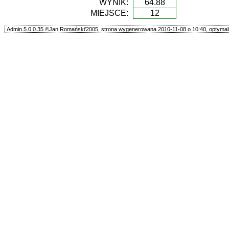
WYNIK:
64.88
MIEJSCE:
12
Admin.5.0.0.35 ©Jan Romański'2005, strona wygenerowana 2010-11-08 o 10:40, optymali