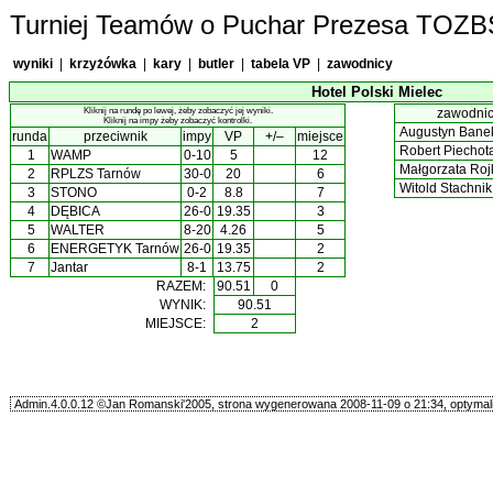
Turniej Teamów o Puchar Prezesa TOZB
wyniki
|
krzyżówka
|
kary
|
butler
|
tabela VP
|
zawodnicy
Hotel Polski Mielec
Kliknij na rundę po lewej, żeby zobaczyć jej wyniki.
zawodni
Kliknij na impy żeby zobaczyć kontrolki.
Augustyn Ban
runda
przeciwnik
impy
VP
+/–
miejsce
Robert Piechot
1
WAMP
0-10
5
12
Małgorzata Ro
2
RPLZS Tarnów
30-0
20
6
Witold Stachni
3
STONO
0-2
8.8
7
4
DĘBICA
26-0
19.35
3
5
WALTER
8-20
4.26
5
6
ENERGETYK Tarnów
26-0
19.35
2
7
Jantar
8-1
13.75
2
RAZEM:
90.51
0
WYNIK:
90.51
MIEJSCE:
2
Admin.4.0.0.12 ©Jan Romanski'2005, strona wygenerowana 2008-11-09 o 21:34, optymali